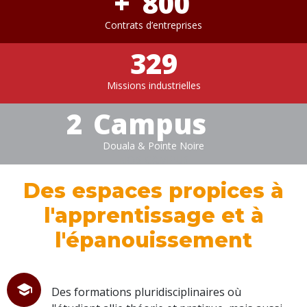
+
800
Contrats d’entreprises
329
Missions industrielles
2
Campus
Douala & Pointe Noire
NOS CAMPUS
Des espaces propices à
l'apprentissage et à
l'épanouissement
Des formations pluridisciplinaires où