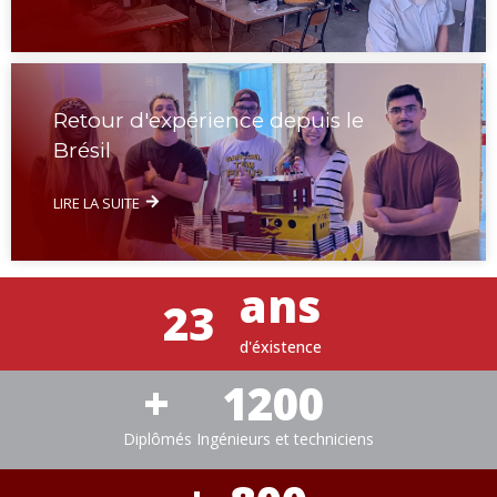
Retour d'expérience depuis le
Brésil
LIRE LA SUITE
ans
23
d'éxistence
+
1200
Diplômés Ingénieurs et techniciens