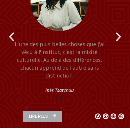
i
L'Institut m'a appris à travailler en
équipe, à s'accepter et à se tolérer
quelque soit nos origines.
Audrey Leombeth
A2023
LIRE PLUS