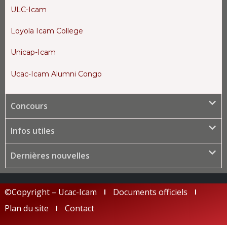
ULC-Icam
Loyola Icam College
Unicap-Icam
Ucac-Icam Alumni Congo
Concours
Infos utiles
Dernières nouvelles
©Copyright – Ucac-Icam
Documents officiels
Plan du site
Contact