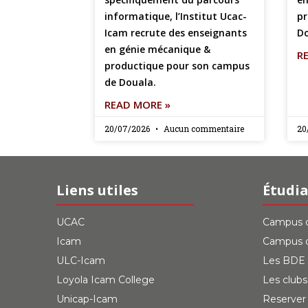
informatique, l’Institut Ucac-
pr
Icam recrute des enseignants
Do
en génie mécanique &
R
productique pour son campus
de Douala.
READ MORE »
20/07/2026
Aucun commentaire
20
Liens utiles
Étudi
UCAC
Campus d
Icam
Campus 
ULC-Icam
Les BDE
Loyola Icam College
Les clubs
Unicap-Icam
Reserver