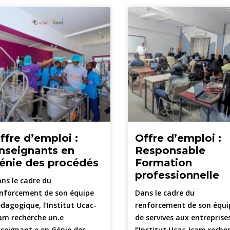
ffre d’emploi :
Offre d’emploi :
nseignants en
Responsable
énie des procédés
Formation
professionnelle
ns le cadre du
nforcement de son équipe
Dans le cadre du
dagogique, l’Institut Ucac-
renforcement de son équi
am recherche un.e
de servives aux entreprise
seignant.e en Génie des
l’Institut Ucac-Icam reche