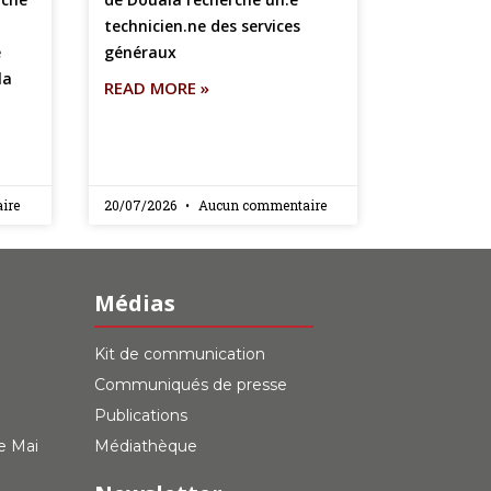
technicien.ne des services
e
généraux
la
READ MORE »
ire
20/07/2026
Aucun commentaire
Médias
Kit de communication
Communiqués de presse
Publications
de Mai
Médiathèque