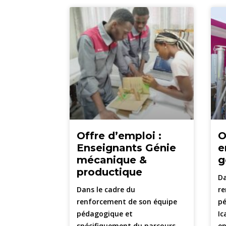
Offre d’emploi :
O
Enseignants Génie
e
mécanique &
g
productique
Da
Dans le cadre du
re
renforcement de son équipe
pé
pédagogique et
Ic
spécifiquement du parcours
en