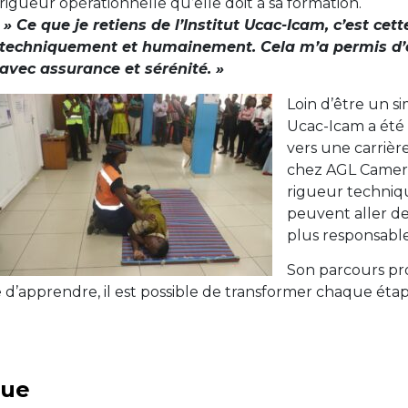
rigueur opérationnelle qu’elle doit à sa formation.
» Ce que je retiens de l’Institut Ucac-Icam, c’est cet
techniquement et humainement. Cela m’a permis d’e
avec assurance et sérénité. »
Loin d’être un s
Ucac-Icam a ét
vers une carrièr
chez AGL Camer
rigueur techniq
peuvent aller de
plus responsable
Son parcours pro
 d’apprendre, il est possible de transformer chaque étap
que